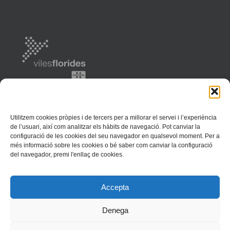
Utilitzem cookies pròpies i de tercers per a millorar el servei i l’experiència
de l’usuari, així com analitzar els hàbits de navegació. Pot canviar la
configuració de les cookies del seu navegador en qualsevol moment. Per a
més informació sobre les cookies o bé saber com canviar la configuració
del navegador, premi l'enllaç de cookies.
Ajuntament de Llançà | 2018 | Av. Europa, 37 | 17490 Llançà | Tel. (+34)
Accepta
972 38 01 81 | Fax 972 38 12 58 | llanca@llanca.cat |
Inici
|
Mapa Web
|
Avís legal
|
Política de Privacitat
|
Política de Cookies
Denega