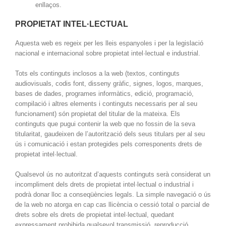
enllaços.
PROPIETAT INTEL·LECTUAL
Aquesta web es regeix per les lleis espanyoles i per la legislació
nacional e internacional sobre propietat intel·lectual e industrial.
Tots els continguts inclosos a la web (textos, continguts
audiovisuals, codis font, disseny gràfic, signes, logos, marques,
bases de dades, programes informàtics, edició, programació,
compilació i altres elements i continguts necessaris per al seu
funcionament) són propietat del titular de la mateixa. Els
continguts que pugui contenir la web que no fossin de la seva
titularitat, gaudeixen de l’autorització dels seus titulars per al seu
ús i comunicació i estan protegides pels corresponents drets de
propietat intel·lectual.
Qualsevol ús no autoritzat d’aquests continguts serà considerat un
incompliment dels drets de propietat intel·lectual o industrial i
podrà donar lloc a conseqüències legals. La simple navegació o ús
de la web no atorga en cap cas llicència o cessió total o parcial de
drets sobre els drets de propietat intel·lectual, quedant
expressament prohibida qualsevol transmissió, reproducció,