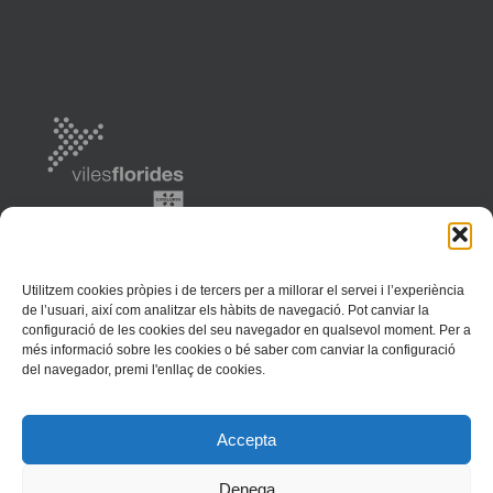
Utilitzem cookies pròpies i de tercers per a millorar el servei i l’experiència
de l’usuari, així com analitzar els hàbits de navegació. Pot canviar la
configuració de les cookies del seu navegador en qualsevol moment. Per a
més informació sobre les cookies o bé saber com canviar la configuració
del navegador, premi l'enllaç de cookies.
Ajuntament de Llançà | 2018 | Av. Europa, 37 | 17490 Llançà | Tel. (+34)
Accepta
972 38 01 81 | Fax 972 38 12 58 | llanca@llanca.cat |
Inici
|
Mapa Web
|
Avís legal
|
Política de Privacitat
|
Política de Cookies
Denega