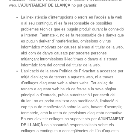
web. L’
AJUNTAMENT DE LLANÇÀ
no pot garantir:
La inexistència d’interrupcions o errors en l’accés a la web
o al seu contingut, ni es fa responsable de possibles
problemes tècnics que es puguin produir durant la connexió
a Internet. Tanmateix, no es fa responsable dels danys que
es puguin derivar d’interferències, omissions o virus
informàtics motivats per causes alienes al titular de la web,
així com de danys causats per terceres persones
mitjançant intromissions il·legítimes o danys al sistema
informàtic fora del control del titular de la web.
L’aplicació de la seva Política de Privacitat a accessos per
mitjà d’enllaços de tercers a aquesta web, ni a traves
d’enllaços d’aquesta web a altres webs. Tot enllaç de
tercers a aquesta web haurà de fer-se a la seva pàgina
principal o d’entrada, prèvia autorització i per escrit del
titular i no es podrà realitzar cap modificació, limitació ni
cap tipus de manifestació sobre la web, havent d’acomplir,
tanmateix, amb la resta de previsions d’aquesta normativa.
En cas d’existir enllaços no supervisats per
AJUNTAMENT
DE LLANÇÀ
no s’assumirà responsabilitats sobre els
enllaços o continguts o conseqüències de l’ús d’aquests