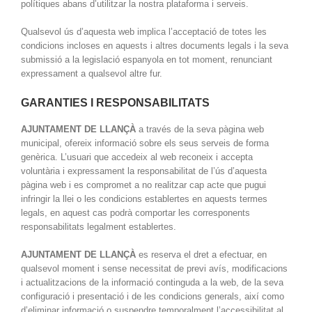
polítiques abans d’utilitzar la nostra plataforma i serveis.
Qualsevol ús d’aquesta web implica l’acceptació de totes les
condicions incloses en aquests i altres documents legals i la seva
submissió a la legislació espanyola en tot moment, renunciant
expressament a qualsevol altre fur.
GARANTIES I RESPONSABILITATS
AJUNTAMENT DE LLANÇÀ
a través de la seva pàgina web
municipal, ofereix informació sobre els seus serveis de forma
genèrica. L’usuari que accedeix al web reconeix i accepta
voluntària i expressament la responsabilitat de l’ús d’aquesta
pàgina web i es compromet a no realitzar cap acte que pugui
infringir la llei o les condicions establertes en aquests termes
legals, en aquest cas podrà comportar les corresponents
responsabilitats legalment establertes.
AJUNTAMENT DE LLANÇÀ
es reserva el dret a efectuar, en
qualsevol moment i sense necessitat de previ avís, modificacions
i actualitzacions de la informació continguda a la web, de la seva
configuració i presentació i de les condicions generals, així como
d’eliminar informació o suspendre temporalment l’accessibilitat al