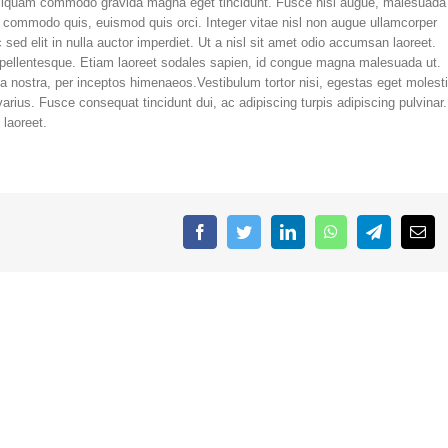
liquam commodo gravida magna eget tincidunt. Fusce nisi augue, malesuada
n commodo quis, euismod quis orci. Integer vitae nisl non augue ullamcorper
sed elit in nulla auctor imperdiet. Ut a nisl sit amet odio accumsan laoreet.
to pellentesque. Etiam laoreet sodales sapien, id congue magna malesuada ut.
bia nostra, per inceptos himenaeos.Vestibulum tortor nisi, egestas eget molest
varius. Fusce consequat tincidunt dui, ac adipiscing turpis adipiscing pulvinar.
 laoreet.
Facebook
Twitter
LinkedIn
WhatsApp
Telegram
Emai