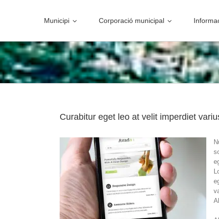
Skip
to
Municipi
Corporació municipal
Informac
content
Curabitur eget leo at velit imperdiet variu
N
s
e
L
e
v
A