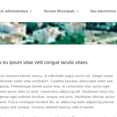
ió administrativa
Serveis Municipals
Seu electrònica
s eu ipsum vitae velit congue iaculis vitaes.
unc euismod lobortis massa, id sollicitudin augue auctor vel. Integer ornare
ollicitudin turpis vitae vestibulum. Curabitur faucibus ullamcorper lorem sed
gestas. Pellentesque laoreet auctor eros, et consectetur eros auctor eget.
orem ipsum dolor sit amet, consectetur adipiscing elit. Vestibulum tortor nisi,
gestas eget molestie tincidunt, tempus sed justo. Vestibulum ultricies auctor
arius. Fusce consequat tincidunt dui, ac adipiscing turpis adipiscing pulvinar.
liquam erat volutpat. Vivamus eleifend rhoncus nulla in laoreet.