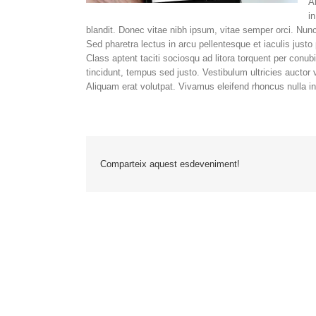
A
i
blandit. Donec vitae nibh ipsum, vitae semper orci. Nunc 
Sed pharetra lectus in arcu pellentesque et iaculis jus
Class aptent taciti sociosqu ad litora torquent per conu
tincidunt, tempus sed justo. Vestibulum ultricies auctor 
Aliquam erat volutpat. Vivamus eleifend rhoncus nulla in
Comparteix aquest esdeveniment!