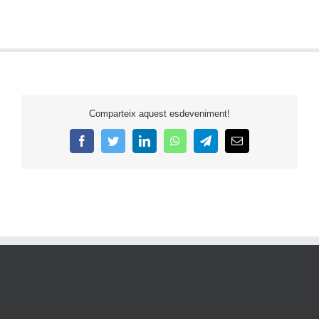
Comparteix aquest esdeveniment!
Facebook
Twitter
LinkedIn
WhatsApp
Telegram
Email: