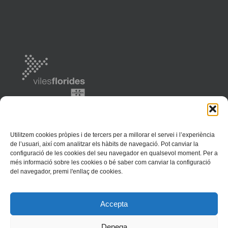
Utilitzem cookies pròpies i de tercers per a millorar el servei i l’experiència
de l’usuari, així com analitzar els hàbits de navegació. Pot canviar la
configuració de les cookies del seu navegador en qualsevol moment. Per a
més informació sobre les cookies o bé saber com canviar la configuració
del navegador, premi l'enllaç de cookies.
Ajuntament de Llançà | 2018 | Av. Europa, 37 | 17490 Llançà | Tel. (+34)
Accepta
972 38 01 81 | Fax 972 38 12 58 | llanca@llanca.cat |
Inici
|
Mapa Web
|
Avís legal
|
Política de Privacitat
|
Política de Cookies
Denega