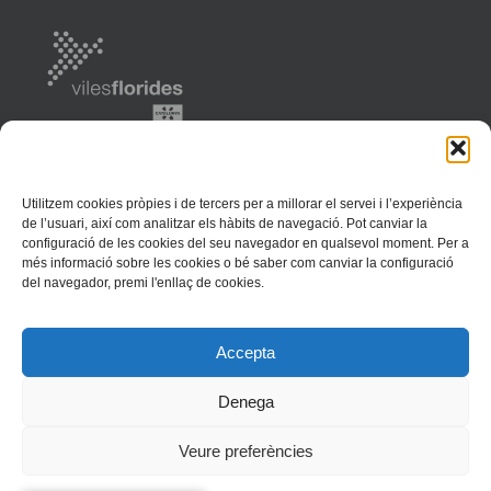
Utilitzem cookies pròpies i de tercers per a millorar el servei i l’experiència
de l’usuari, així com analitzar els hàbits de navegació. Pot canviar la
configuració de les cookies del seu navegador en qualsevol moment. Per a
més informació sobre les cookies o bé saber com canviar la configuració
del navegador, premi l'enllaç de cookies.
Ajuntament de Llançà | 2018 | Av. Europa, 37 | 17490 Llançà | Tel. (+34)
Accepta
972 38 01 81 | Fax 972 38 12 58 | llanca@llanca.cat |
Inici
|
Mapa Web
|
Avís legal
|
Política de Privacitat
|
Política de Cookies
Denega
Veure preferències