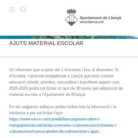
Skip
to
content
AJUTS MATERIAL ESCOLAR
Us informem que a partir del 1 d’octubre i fins el divendres 31
d’octubre, l’alumnat empadronat a Llançà que està cursant
educació infantil, primària, secundària i batxillerat aquest curs
2025-2026 podrà sol·licitar un ajut de 30 euros per adquisició de
material escolar a l’Ajuntament de #Llançà.
En els següents enllaços podeu trobar tota la informació i la
instància a per sol·licitar l’ajut:
https://www.seu-e.cat/ca/web/llanca/govern-obert-i-
transparencia/contractes-convenis-i-subvencions/convenis-i-
subvencions/convocatories-de-subvencions-i-ajuts