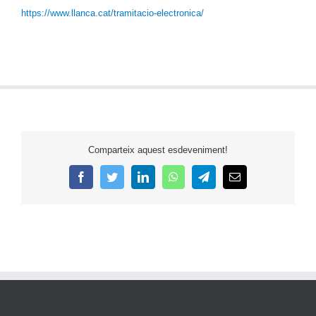
https://www.llanca.cat/tramitacio-electronica/
Comparteix aquest esdeveniment!
Facebook
Twitter
LinkedIn
WhatsApp
Telegram
Email: