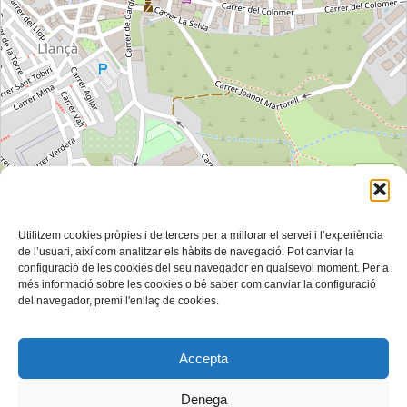
Mapa: ©
OpenStreetMap col·laboradors
100 m
Utilitzem cookies pròpies i de tercers per a millorar el servei i l’experiència
Can Marly (Edifici principal)
de l’usuari, així com analitzar els hàbits de navegació. Pot canviar la
Carrer de Rafael Estela, 18, la Bateria, Llançà, Alt Empordà,
configuració de les cookies del seu navegador en qualsevol moment. Per a
Catalunya, 17490, España
més informació sobre les cookies o bé saber com canviar la configuració
del navegador, premi l'enllaç de cookies.
Espai Jove (Complex Can Marly, Jardins)
Carrer de Rafael Estela 18, la Bateria, Llançà, Alt Empordà,
Catalunya, 17490, España
Accepta
Casal d'Avis (Complex Can Marly, Annex C/Cabrafiga)
Carrer Cabrafiga, 15, la Bateria, Llançà, Alt Empordà, Catalunya,
17490, España
Denega